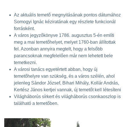
Az aktuális temető megnyitásának pontos dátumához
Somogyi Ignác kéziratának egy részlete funkcionál
forrásként.
A város jegyzőkönyve 1786. augusztus 5-én említi
meg a mai temetőhelyet, melyet 1760-ban állítottak
fel. Azonban annyira megtelt, hogy a felsőbb
parancsoknak megfelelően már nem lehetett bele
temetkezni.
A városi tanács egyetértett abban, hogy új
temetőhelyre van szükség, és a város szélén, ahol
jelenleg Sándor József, Bihari Mihály, Kollár András,
Kertész János kertjei vannak, új temetőt kell létesíteni
Világháborús sírkert és világháborús csonkaoszlop is
található a temetőben.