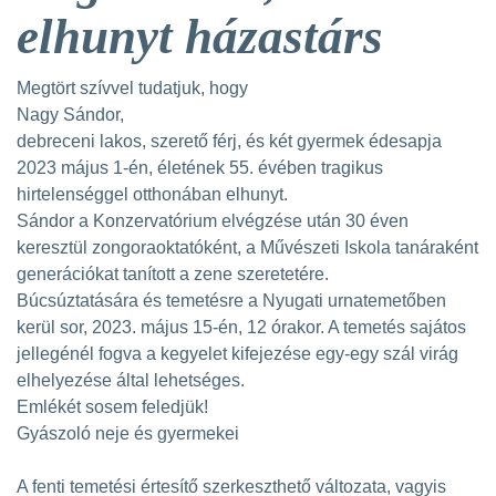
elhunyt házastárs
Megtört szívvel tudatjuk, hogy
Nagy Sándor,
debreceni lakos, szerető férj, és két gyermek édesapja
2023 május 1-én, életének 55. évében tragikus
hirtelenséggel otthonában elhunyt.
Sándor a Konzervatórium elvégzése után 30 éven
keresztül zongoraoktatóként, a Művészeti Iskola tanáraként
generációkat tanított a zene szeretetére.
Búcsúztatására és temetésre a Nyugati urnatemetőben
kerül sor, 2023. május 15-én, 12 órakor. A temetés sajátos
jellegénél fogva a kegyelet kifejezése egy-egy szál virág
elhelyezése által lehetséges.
Emlékét sosem feledjük!
Gyászoló neje és gyermekei
A fenti temetési értesítő szerkeszthető változata, vagyis