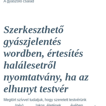
A gyászoló család
Szerkeszthető
gyászjelentés
wordben, értesítés
halálesetről
nyomtatvány, ha az
elhunyt testvér
Megtört szívvel tudatjuk, hogy szeretett testvérünk
…….. (név), …….. lakos, életének ….... évében, …......-