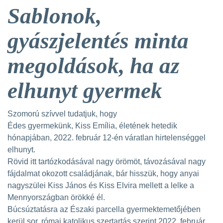
Sablonok,
gyászjelentés minta
megoldások, ha az
elhunyt gyermek
Szomorú szívvel tudatjuk, hogy
Édes gyermekünk, Kiss Emília, életének hetedik
hónapjában, 2022. február 12-én váratlan hirtelenséggel
elhunyt.
Rövid itt tartózkodásával nagy örömöt, távozásával nagy
fájdalmat okozott családjának, bár hisszük, hogy anyai
nagyszülei Kiss János és Kiss Elvira mellett a lelke a
Mennyországban örökké él.
Búcsúztatásra az Északi parcella gyermektemetőjében
kerül sor, római katolikus szertartás szerint 2022. február