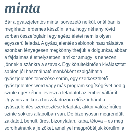
minta
Bár a gyászjelentés minta, sorvezető nélkül, önállóan is
megírható, érdemes készülni arra, hogy néhány rövid
sorban összefoglalni egy egész életet nem is olyan
egyszerű feladat. A gyászjelentés sablonok használatával
azonban lényegesen megkönnyíthetjük a dolgunkat, abban
a fájdalmas élethelyzetben, amikor amúgy is nehezen
jönnek a szánkra a szavak. Egy körültekintően kiválasztott
sablon jól használható mankóként szolgálhat a
gyászjelentés tervezése során, egy szerkeszthető
gyászjelentés word vagy más program segítségével pedig
szinte egészében leveszi a feladatot az ember válláról.
Ugyanis amikor a hozzátartozóra először hárul a
gyászjelentés szerkesztése feladata, akkor valószínűleg
szinte sokkos állapotban van. De bizonyosan megrendült,
zaklatott, bénult, üres, bizonytalan, kába, tétova – és még
sorolhatnánk a jelzőket, amellyel megpróbáljuk körülírni a