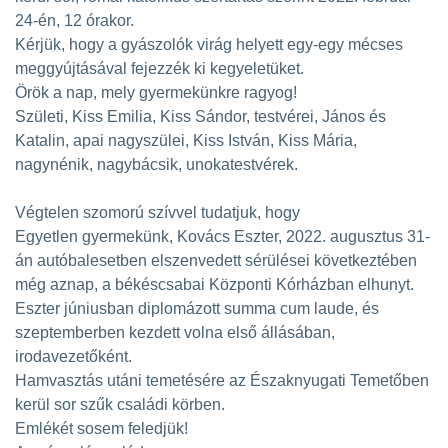
24-én, 12 órakor.
Kérjük, hogy a gyászolók virág helyett egy-egy mécses
meggyújtásával fejezzék ki kegyeletüket.
Örök a nap, mely gyermekünkre ragyog!
Születi, Kiss Emilia, Kiss Sándor, testvérei, János és
Katalin, apai nagyszülei, Kiss István, Kiss Mária,
nagynénik, nagybácsik, unokatestvérek.
Végtelen szomorú szívvel tudatjuk, hogy
Egyetlen gyermekünk, Kovács Eszter, 2022. augusztus 31-
án autóbalesetben elszenvedett sérülései következtében
még aznap, a békéscsabai Központi Kórházban elhunyt.
Eszter júniusban diplomázott summa cum laude, és
szeptemberben kezdett volna első állásában,
irodavezetőként.
Hamvasztás utáni temetésére az Északnyugati Temetőben
kerül sor szűk családi körben.
Emlékét sosem feledjük!