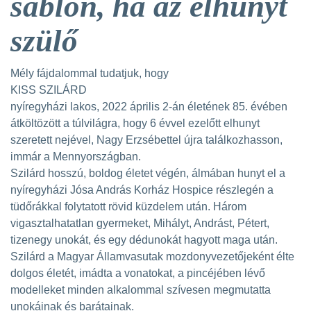
sablon, ha az elhunyt
szülő
Mély fájdalommal tudatjuk, hogy
KISS SZILÁRD
nyíregyházi lakos, 2022 április 2-án életének 85. évében
átköltözött a túlvilágra, hogy 6 évvel ezelőtt elhunyt
szeretett nejével, Nagy Erzsébettel újra találkozhasson,
immár a Mennyországban.
Szilárd hosszú, boldog életet végén, álmában hunyt el a
nyíregyházi Jósa András Korház Hospice részlegén a
tüdőrákkal folytatott rövid küzdelem után. Három
vigasztalhatatlan gyermeket, Mihályt, Andrást, Pétert,
tizenegy unokát, és egy dédunokát hagyott maga után.
Szilárd a Magyar Államvasutak mozdonyvezetőjeként élte
dolgos életét, imádta a vonatokat, a pincéjében lévő
modelleket minden alkalommal szívesen megmutatta
unokáinak és barátainak.