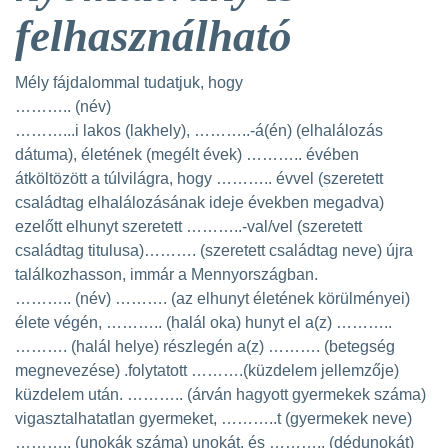
felhasználható
Mély fájdalommal tudatjuk, hogy
……….. (név)
………...i lakos (lakhely), ………..-á(én) (elhalálozás
dátuma), életének (megélt évek) ……….. évében
átköltözött a túlvilágra, hogy ……….. évvel (szeretett
családtag elhalálozásának ideje években megadva)
ezelőtt elhunyt szeretett ………..-val/vel (szeretett
családtag titulusa)………. (szeretett családtag neve) újra
találkozhasson, immár a Mennyországban.
……….. (név) ………. (az elhunyt életének körülményei)
élete végén, ……….. (halál oka) hunyt el a(z) ………..
………. (halál helye) részlegén a(z) ………. (betegség
megnevezése) .folytatott ……….(küzdelem jellemzője)
küzdelem után. ……….. (árván hagyott gyermekek száma)
vigasztalhatatlan gyermeket, ………..t (gyermekek neve)
……….. (unokák száma) unokát, és ……….. (dédunokát)