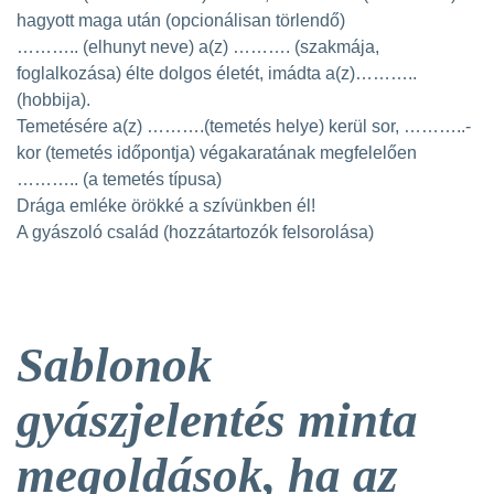
hagyott maga után (opcionálisan törlendő)
……….. (elhunyt neve) a(z) ………. (szakmája,
foglalkozása) élte dolgos életét, imádta a(z)………..
(hobbija).
Temetésére a(z) ……….(temetés helye) kerül sor, ………..-
kor (temetés időpontja) végakaratának megfelelően
……….. (a temetés típusa)
Drága emléke örökké a szívünkben él!
A gyászoló család (hozzátartozók felsorolása)
Sablonok
gyászjelentés minta
megoldások, ha az