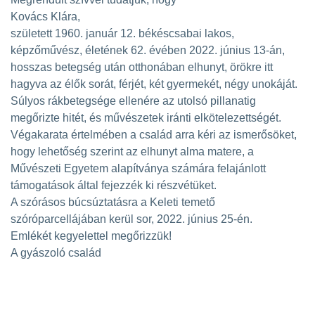
Kovács Klára,
született 1960. január 12. békéscsabai lakos,
képzőművész, életének 62. évében 2022. június 13-án,
hosszas betegség után otthonában elhunyt, örökre itt
hagyva az élők sorát, férjét, két gyermekét, négy unokáját.
Súlyos rákbetegsége ellenére az utolsó pillanatig
megőrizte hitét, és művészetek iránti elkötelezettségét.
Végakarata értelmében a család arra kéri az ismerősöket,
hogy lehetőség szerint az elhunyt alma matere, a
Művészeti Egyetem alapítványa számára felajánlott
támogatások által fejezzék ki részvétüket.
A szórásos búcsúztatásra a Keleti temető
szóróparcellájában kerül sor, 2022. június 25-én.
Emlékét kegyelettel megőrizzük!
A gyászoló család