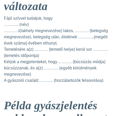
változata
Fájó szívvel tudatjuk, hogy
……….. (név)
………..i(lakhely megnevezése) lakos, ………. (betegség
megnevezése). betegség után, életének ………...(megélt
évek száma) évében elhunyt.
Temetésére a(z) ………. (temető helye) kerül sor ………..
(temetés időpontja)
Kérjük a megjelenteket, hogy……….. (búcsúzás módja)
búcsúzzanak, és a(z) ……….. (egyéb körülmények
megnevezése)
A gyászoló család/……….. (hozzátartozók felsorolása)
Példa gyászjelentés