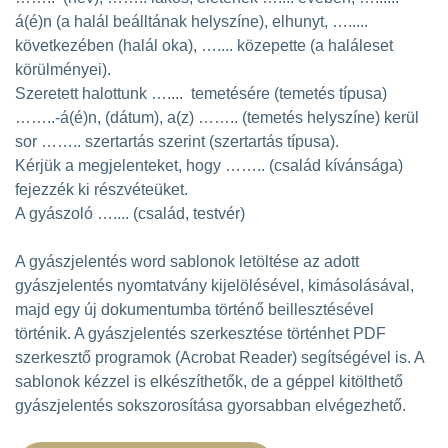
á(é)n (a halál beálltának helyszíne), elhunyt, ….....
következében (halál oka), ….... közepette (a haláleset
körülményei).
Szeretett halottunk ….... temetésére (temetés típusa)
……..-á(é)n, (dátum), a(z) …….. (temetés helyszíne) kerül
sor …….. szertartás szerint (szertartás típusa).
Kérjük a megjelenteket, hogy …….. (család kívánsága)
fejezzék ki részvéteüket.
A gyászoló ….... (család, testvér)
A gyászjelentés word sablonok letöltése az adott
gyászjelentés nyomtatvány kijelölésével, kimásolásával,
majd egy új dokumentumba történő beillesztésével
történik. A gyászjelentés szerkesztése történhet PDF
szerkesztő programok (Acrobat Reader) segítségével is. A
sablonok kézzel is elkészíthetők, de a géppel kitölthető
gyászjelentés sokszorosítása gyorsabban elvégezhető.