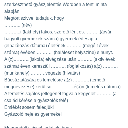
szerkeszthető gyászjelentés Wordben a fenti minta
alapján:
Megtört szívvel tudatjuk, hogy
……….. (név)
………..i (lakhely) lakos, szerető férj, és………..(árván
hagyott gyermekek száma) gyermek édesapja ………..,
(elhalálozás dátuma) életének ………..(megélt évek
száma) évében ……….. (haláleset helyszíne) elhunyt.
A (z)………..(iskola) elvégzése után ………. (aktív évek
száma) éven keresztül ………. (foglalkozás) a(z) ……….
(munkahely) ……….végezte (hivatás)
Búcsúztatására és temetésre a(z) ……….. (temető
megnevezése) kerül sor ………...-é(á)n (temetés dátuma).
A temetés sajátos jellegénél fogva a kegyelet ………. (a
család kérése a gyászolók felé)
Emlékét sosem feledjük!
Gyászoló neje és gyermekei
Megrendült szívvel tudatjuk, hogy