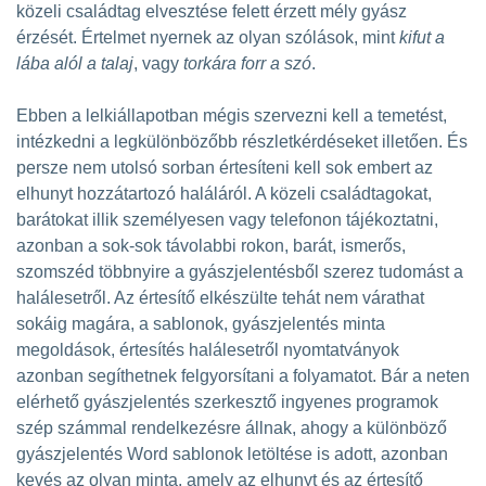
közeli családtag elvesztése felett érzett mély gyász
érzését. Értelmet nyernek az olyan szólások, mint
kifut a
lába alól a talaj
, vagy
torkára forr a szó
.
Ebben a lelkiállapotban mégis szervezni kell a temetést,
intézkedni a legkülönbözőbb részletkérdéseket illetően. És
persze nem utolsó sorban értesíteni kell sok embert az
elhunyt hozzátartozó haláláról. A közeli családtagokat,
barátokat illik személyesen vagy telefonon tájékoztatni,
azonban a sok-sok távolabbi rokon, barát, ismerős,
szomszéd többnyire a gyászjelentésből szerez tudomást a
halálesetről. Az értesítő elkészülte tehát nem várathat
sokáig magára, a sablonok, gyászjelentés minta
megoldások, értesítés halálesetről nyomtatványok
azonban segíthetnek felgyorsítani a folyamatot. Bár a neten
elérhető gyászjelentés szerkesztő ingyenes programok
szép számmal rendelkezésre állnak, ahogy a különböző
gyászjelentés Word sablonok letöltése is adott, azonban
kevés az olyan minta, amely az elhunyt és az értesítő