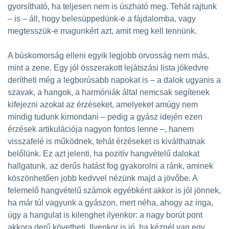
gyorsítható, ha teljesen nem is úszható meg. Tehát rajtunk
– is – áll, hogy belesüppedünk-e a fájdalomba, vagy
megtesszük-e magunkért azt, amit meg kell tennünk.
A búskomorság elleni egyik legjobb orvosság nem más,
mint a zene. Egy jól összerakott lejátszási lista jókedvre
derítheti még a legborúsabb napokat is – a dalok ugyanis a
szavak, a hangok, a harmóniák által nemcsak segítenek
kifejezni azokat az érzéseket, amelyeket amúgy nem
mindig tudunk kimondani – pedig a gyász idején ezen
érzések artikulációja nagyon fontos lenne –, hanem
visszafelé is működnek, tehát érzéseket is kiválthatnak
belőlünk. Ez azt jelenti, ha pozitív hangvételű dalokat
hallgatunk, az derűs hatást fog gyakorolni a ránk, aminek
köszönhetően jobb kedvvel nézünk majd a jövőbe. A
felemelő hangvételű számok egyébként akkor is jól jönnek,
ha már túl vagyunk a gyászon, mert néha, ahogy az inga,
úgy a hangulat is kilenghet ilyenkor: a nagy borút pont
akkora derű követheti. Ilyenkor is jó, ha kéznél van egy