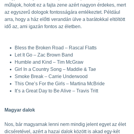
műfajok, holott ez a fajta zene azért nagyon érdekes, mert
az egyszerű dologok fontosságára emlékeztet. Például
arra, hogy a ház előtti verandán ülve a barátokkal eltöltött
idő az, ami igazán fontos az életben.
Bless the Broken Road – Rascal Flatts
Let It Go – Zac Brown Band
Humble and Kind – Tim McGraw
Girl In a Country Song – Maddie & Tae
Smoke Break – Carrie Underwood
This One’s For the Girls – Martina McBride
It’s a Great Day to Be Alive – Travis Tritt
Magyar dalok
Nos, bár magyarnak lenni nem mindig jelent egyet az élet
dicséretével, azért a hazai dalok között is akad egy-két