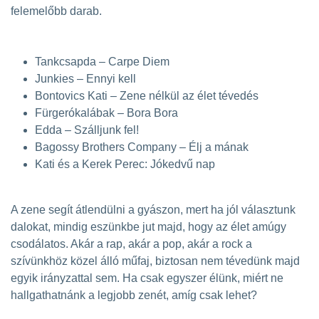
felemelőbb darab.
Tankcsapda – Carpe Diem
Junkies – Ennyi kell
Bontovics Kati – Zene nélkül az élet tévedés
Fürgerókalábak – Bora Bora
Edda – Szálljunk fel!
Bagossy Brothers Company – Élj a mának
Kati és a Kerek Perec: Jókedvű nap
A zene segít átlendülni a gyászon, mert ha jól választunk
dalokat, mindig eszünkbe jut majd, hogy az élet amúgy
csodálatos. Akár a rap, akár a pop, akár a rock a
szívünkhöz közel álló műfaj, biztosan nem tévedünk majd
egyik irányzattal sem. Ha csak egyszer élünk, miért ne
hallgathatnánk a legjobb zenét, amíg csak lehet?