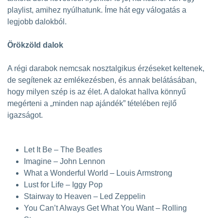
playlist, amihez nyúlhatunk. Íme hát egy válogatás a
legjobb dalokból.
Örökzöld dalok
A régi darabok nemcsak nosztalgikus érzéseket keltenek,
de segítenek az emlékezésben, és annak belátásában,
hogy milyen szép is az élet. A dalokat hallva könnyű
megérteni a „minden nap ajándék” tételében rejlő
igazságot.
Let It Be – The Beatles
Imagine – John Lennon
What a Wonderful World – Louis Armstrong
Lust for Life – Iggy Pop
Stairway to Heaven – Led Zeppelin
You Can’t Always Get What You Want – Rolling