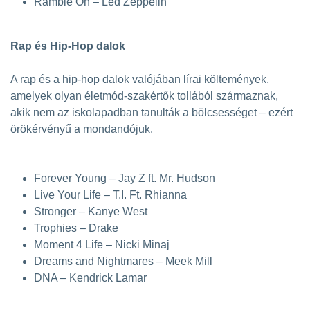
Ramble On – Led Zeppelin
Rap és Hip-Hop dalok
A rap és a hip-hop dalok valójában lírai költemények,
amelyek olyan életmód-szakértők tollából származnak,
akik nem az iskolapadban tanulták a bölcsességet – ezért
örökérvényű a mondandójuk.
Forever Young – Jay Z ft. Mr. Hudson
Live Your Life – T.I. Ft. Rhianna
Stronger – Kanye West
Trophies – Drake
Moment 4 Life – Nicki Minaj
Dreams and Nightmares – Meek Mill
DNA – Kendrick Lamar