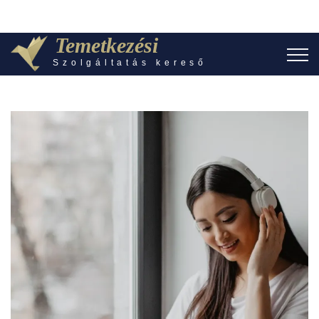
Temetkezési
Szolgáltatás kereső