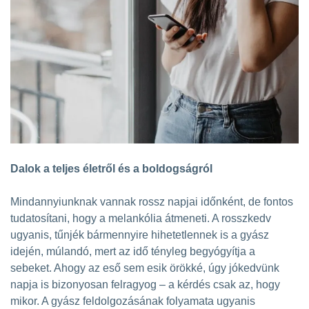
Dalok a teljes életről és a boldogságról
Mindannyiunknak vannak rossz napjai időnként, de fontos
tudatosítani, hogy a melankólia átmeneti. A rosszkedv
ugyanis, tűnjék bármennyire hihetetlennek is a gyász
idején, múlandó, mert az idő tényleg begyógyítja a
sebeket. Ahogy az eső sem esik örökké, úgy jókedvünk
napja is bizonyosan felragyog – a kérdés csak az, hogy
mikor. A gyász feldolgozásának folyamata ugyanis