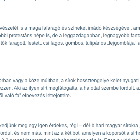
űvészetét is a maga fafaragó és színeket imádó készségével, am
 többi protestáns népe is, de a leggazdagabban, legnagyobb fant
ők faragott, festett, csillagos, gombos, tulipános „fejgombfája"
an vagy a közelmúltban, a sírok hossztengelye kelet-nyugati vol
zzen. Aki az ilyen sírt meglátogatta, a halottal szembe fordult, a
től való fa” elnevezés létrejöttére.
djünk meg egy igen érdekes, régi – dél-bihari magyar sírokra jel
lőfordul, és nem más, mint az a két bot, amelyen a koporsót a sí