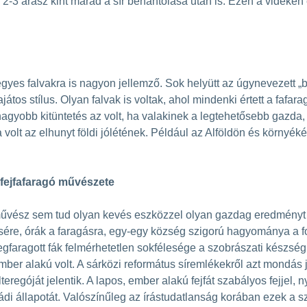
l 2-3 arasz kint marad a sír behantolása után is. Ezen a vidéken
egyes falvakra is nagyon jellemző. Sok helyütt az úgynevezett „
ajátos stílus. Olyan falvak is voltak, ahol mindenki értett a fa
gnagyobb kitüntetés az volt, ha valakinek a legtehetősebb gazda, a
volt az elhunyt földi jólétének. Például az Alföldön és környéké
fejfafaragó művészete
vész sem tud olyan kevés eszközzel olyan gazdag eredményt elé
ésére, órák a faragásra, egy-egy község szigorú hagyománya a 
gfaragott fák felmérhetetlen sokfélesége a szobrászati készség 
 ember alakú volt. A sárközi református síremlékekről azt mondás
lteregóját jelentik. A lapos, ember alakú fejfát szabályos fejjel, 
ádi állapotát. Valószínűleg az írástudatlanság korában ezek a sz