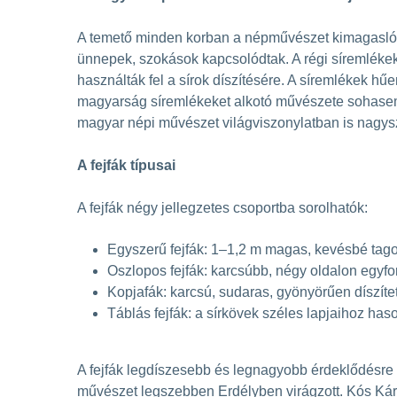
A temető minden korban a népművészet kimagasló 
ünnepek, szokások kapcsolódtak. A régi síremlékek
használták fel a sírok díszítésére. A síremlékek h
magyarság síremlékeket alkotó művészete sohasem v
magyar népi művészet világviszonylatban is nagysze
A fejfák típusai
A fejfák négy jellegzetes csoportba sorolhatók:
Egyszerű fejfák: 1–1,2 m magas, kevésbé tagol
Oszlopos fejfák: karcsúbb, négy oldalon egyfo
Kopjafák: karcsú, sudaras, gyönyörűen díszíte
Táblás fejfák: a sírkövek széles lapjaihoz ha
A fejfák legdíszesebb és legnagyobb érdeklődésre sz
művészet legszebben Erdélyben virágzott. Kós Kár