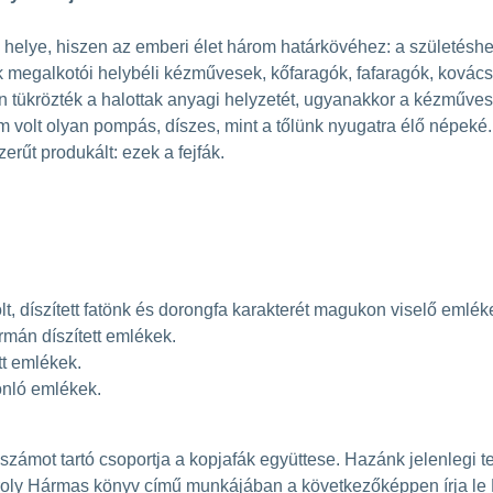
helye, hiszen az emberi élet három határkövéhez: a születésh
 megalkotói helybéli kézművesek, kőfaragók, fafaragók, kovács
űen tükrözték a halottak anyagi helyzetét, ugyanakkor a kézműve
olt olyan pompás, díszes, mint a tőlünk nyugatra élő népeké. 
rűt produkált: ezek a fejfák.
t, díszített fatönk és dorongfa karakterét magukon viselő emlék
rmán díszített emlékek.
tt emlékek.
sonló emlékek.
ámot tartó csoportja a kopjafák együttese. Hazánk jelenlegi terü
oly Hármas könyv című munkájában a következőképpen írja le 