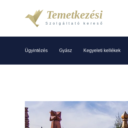
Temetkezési
Szolgáltató kereső
Ügyintézés
Gyász
Kegyeleti kellékek