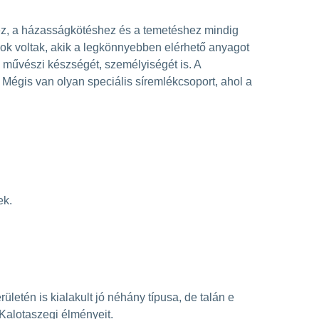
ez, a házasságkötéshez és a temetéshez mindig
ok voltak, akik a legkönnyebben elérhető anyagot
s művészi készségét, személyiségét is. A
Mégis van olyan speciális síremlékcsoport, ahol a
ek.
letén is kialakult jó néhány típusa, de talán e
Kalotaszegi élményeit.