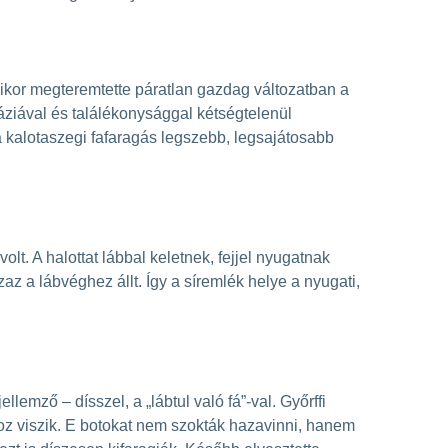
ikor megteremtette páratlan gazdag változatban a
áziával és találékonysággal kétségtelenül
 a kalotaszegi fafaragás legszebb, legsajátosabb
t. A halottat lábbal keletnek, fejjel nyugatnak
zaz a lábvéghez állt. Így a síremlék helye a nyugati,
lemző – dísszel, a „lábtul való fá”-val. Győrffi
rhoz viszik. E botokat nem szokták hazavinni, hanem