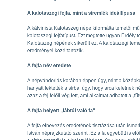
A kalotaszegi fejfa, mint a síremlék ideáltípusa
A kálvinista Kalotaszeg népe kiformálta temetői m
kalotaszegi fejfatípust. Ezt megtette ugyan Erdély
Kalotaszeg népének sikerült ez. A kalotaszegi temet
eredményei közé tartozik.
A fejfa név eredete
A népvándorlás korában éppen úgy, mint a középkorb
hanyatt fektették a sírba, úgy, hogy arca keletnek né
azaz a fej felőli vég lett, ami alkalmat adhatott a „fű
A fejfa helyett „lábtúl való fa”
A fejfa elnevezés eredetének tisztázása után ismerke
István néprajzkutató szerint „Ez a fa egyebütt is e