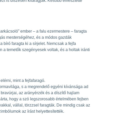
 ezt is díszesen kifaragják. Később elvesztette
barkácsoló” ember – a falu ezermestere – faragta
faragás mesterségéhez, és a módos gazdák
 bíró faragta ki a sírjelet. Nemcsak a fejfa
n a temetők szegényesek voltak, és a holtak iránti
rni, mint a fejfafaragó.
formavilága, s a megrendelő egyéni kívánsága ad
bravúrjai, az arányérzék és a díszítő hajlam
 járta, hogy a szó legszorosabb értelmében fejben
nyakkal, vállal, törzzsel faragták. De mindig csak az
imbólumok az írást helyettesítették.